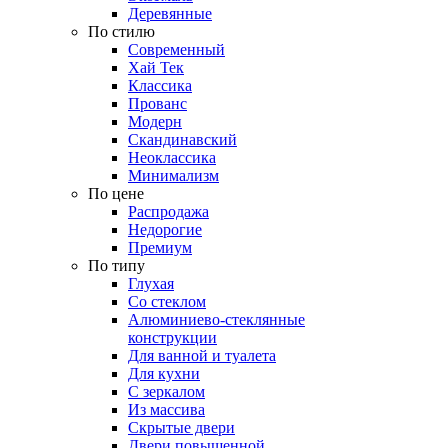
Деревянные
По стилю
Современный
Хай Тек
Классика
Прованс
Модерн
Скандинавский
Неоклассика
Минимализм
По цене
Распродажа
Недорогие
Премиум
По типу
Глухая
Со стеклом
Алюминиево-стеклянные
конструкции
Для ванной и туалета
Для кухни
С зеркалом
Из массива
Скрытые двери
Двери повышенной