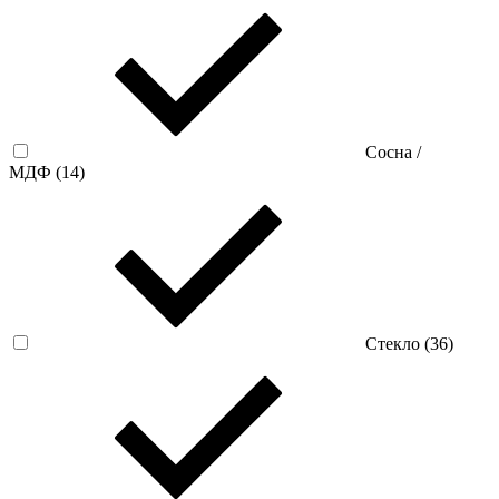
Сосна /
МДФ (
14
)
Стекло (
36
)