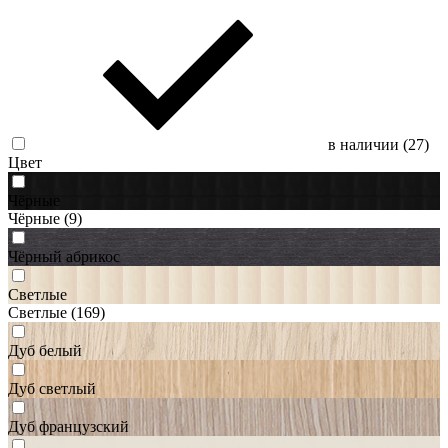
в наличии (
27
)
Цвет
Чёрные
Чёрные
(9)
Чёрный абрикос
Светлые
Светлые
(169)
Дуб белый
Дуб светлый
Дуб французский