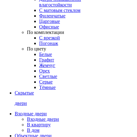
влагостойкости
С матовым стеклом
Филенчатые
Царговые
Офисные
По комплектации
С врезкой
Погонаж
По цвету
Белые
Графит
Жемчуг
Орех
Светлые
Серые
Тёмные
Скрытые
двери
Входные двери
Входные двери
В квартиру
В дом
Объектные двери