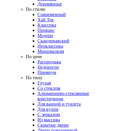
Деревянные
По стилю
Современный
Хай Тек
Классика
Прованс
Модерн
Скандинавский
Неоклассика
Минимализм
По цене
Распродажа
Недорогие
Премиум
По типу
Глухая
Со стеклом
Алюминиево-стеклянные
конструкции
Для ванной и туалета
Для кухни
С зеркалом
Из массива
Скрытые двери
Двери повышенной