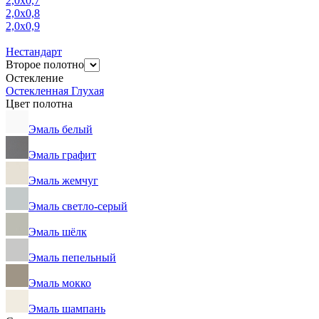
2,0х0,7
2,0х0,8
2,0х0,9
Нестандарт
Второе полотно
Остекление
Остекленная
Глухая
Цвет полотна
Эмаль белый
Эмаль графит
Эмаль жемчуг
Эмаль светло-серый
Эмаль шёлк
Эмаль пепельный
Эмаль мокко
Эмаль шампань