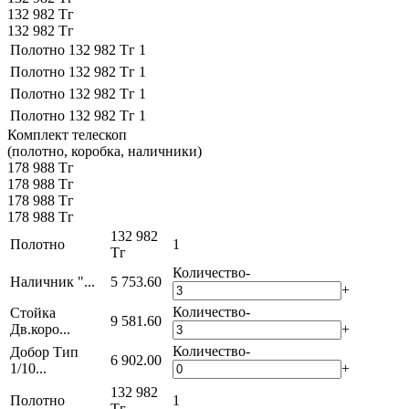
132 982 Тг
132 982 Тг
Полотно
132 982 Тг
1
Полотно
132 982 Тг
1
Полотно
132 982 Тг
1
Полотно
132 982 Тг
1
Комплект телескоп
(полотно, коробка, наличники)
178 988 Тг
178 988 Тг
178 988 Тг
178 988 Тг
132 982
Полотно
1
Тг
Количество
-
Наличник "...
5 753.60
+
Количество
-
Стойка
9 581.60
Дв.коро...
+
Количество
-
Добор Тип
6 902.00
1/10...
+
132 982
Полотно
1
Тг