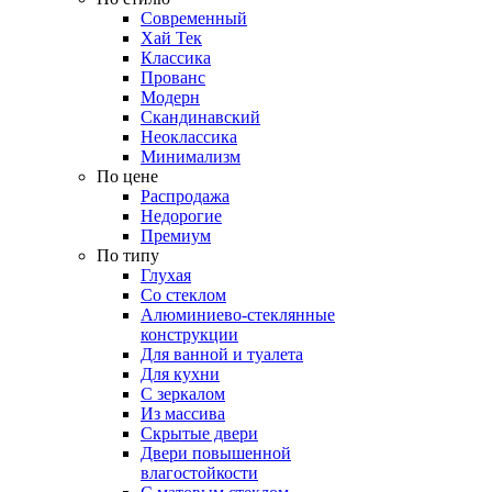
Современный
Хай Тек
Классика
Прованс
Модерн
Скандинавский
Неоклассика
Минимализм
По цене
Распродажа
Недорогие
Премиум
По типу
Глухая
Со стеклом
Алюминиево-стеклянные
конструкции
Для ванной и туалета
Для кухни
С зеркалом
Из массива
Скрытые двери
Двери повышенной
влагостойкости