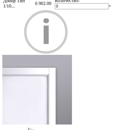
Количество
-
Добор Тип
6 902.00
1/10...
+