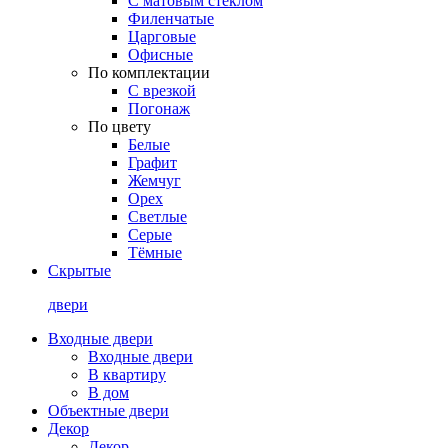
С матовым стеклом
Филенчатые
Царговые
Офисные
По комплектации
С врезкой
Погонаж
По цвету
Белые
Графит
Жемчуг
Орех
Светлые
Серые
Тёмные
Скрытые
двери
Входные двери
Входные двери
В квартиру
В дом
Объектные двери
Декор
Декор