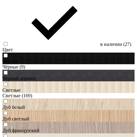
в наличии (
27
)
Цвет
Чёрные
Чёрные
(9)
Чёрный абрикос
Светлые
Светлые
(169)
Дуб белый
Дуб светлый
Дуб французский