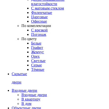
влагостойкости
С матовым стеклом
Филенчатые
Царговые
Офисные
По комплектации
С врезкой
Погонаж
По цвету
Белые
Графит
Жемчуг
Орех
Светлые
Серые
Тёмные
Скрытые
двери
Входные двери
Входные двери
В квартиру
В дом
Объектные двери