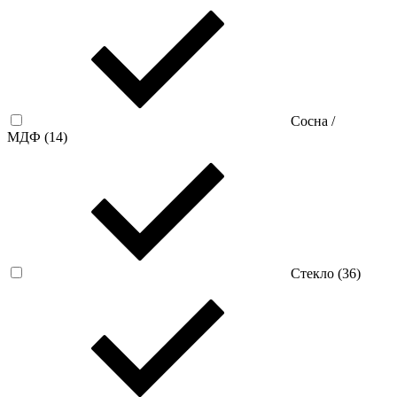
Сосна /
МДФ (
14
)
Стекло (
36
)