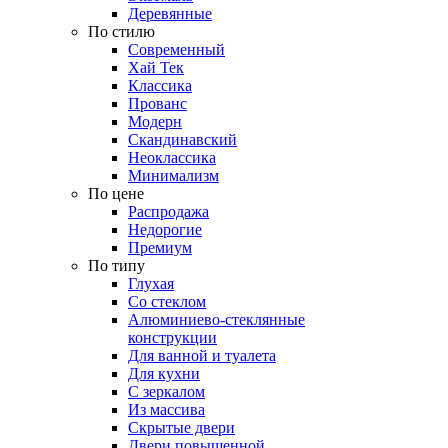
Деревянные
По стилю
Современный
Хай Тек
Классика
Прованс
Модерн
Скандинавский
Неоклассика
Минимализм
По цене
Распродажа
Недорогие
Премиум
По типу
Глухая
Со стеклом
Алюминиево-стеклянные
конструкции
Для ванной и туалета
Для кухни
С зеркалом
Из массива
Скрытые двери
Двери повышенной