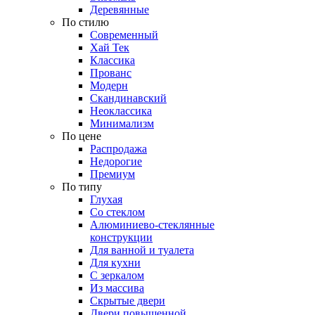
Деревянные
По стилю
Современный
Хай Тек
Классика
Прованс
Модерн
Скандинавский
Неоклассика
Минимализм
По цене
Распродажа
Недорогие
Премиум
По типу
Глухая
Со стеклом
Алюминиево-стеклянные
конструкции
Для ванной и туалета
Для кухни
С зеркалом
Из массива
Скрытые двери
Двери повышенной