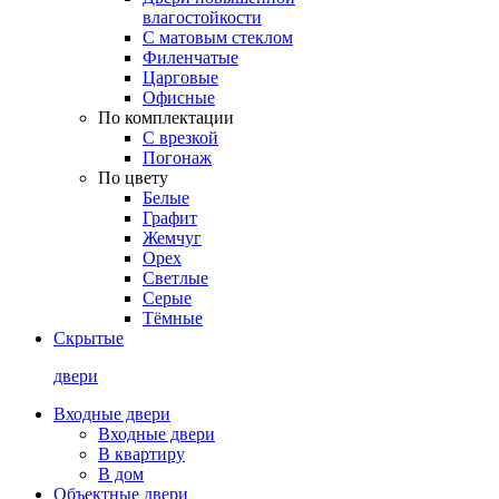
влагостойкости
С матовым стеклом
Филенчатые
Царговые
Офисные
По комплектации
С врезкой
Погонаж
По цвету
Белые
Графит
Жемчуг
Орех
Светлые
Серые
Тёмные
Скрытые
двери
Входные двери
Входные двери
В квартиру
В дом
Объектные двери