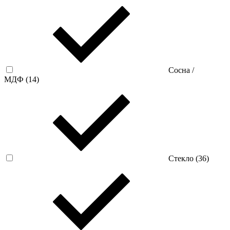
Сосна /
МДФ (
14
)
Стекло (
36
)