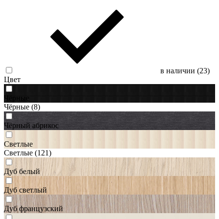
в наличии (
23
)
Цвет
Чёрные
Чёрные
(8)
Чёрный абрикос
Светлые
Светлые
(121)
Дуб белый
Дуб светлый
Дуб французский