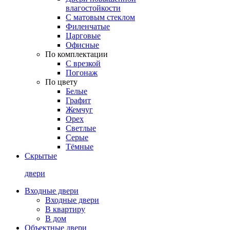
влагостойкости
С матовым стеклом
Филенчатые
Царговые
Офисные
По комплектации
С врезкой
Погонаж
По цвету
Белые
Графит
Жемчуг
Орех
Светлые
Серые
Тёмные
Скрытые
двери
Входные двери
Входные двери
В квартиру
В дом
Объектные двери