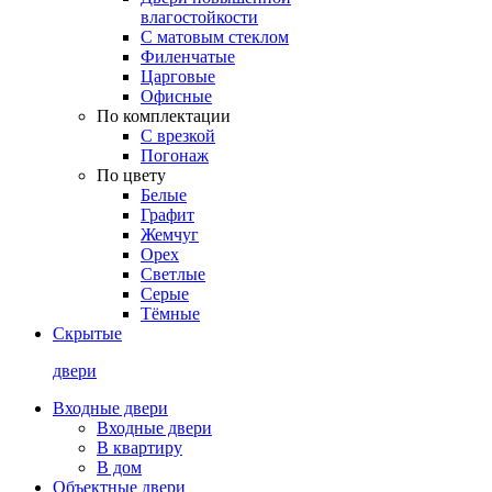
влагостойкости
С матовым стеклом
Филенчатые
Царговые
Офисные
По комплектации
С врезкой
Погонаж
По цвету
Белые
Графит
Жемчуг
Орех
Светлые
Серые
Тёмные
Скрытые
двери
Входные двери
Входные двери
В квартиру
В дом
Объектные двери