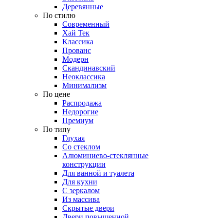
Деревянные
По стилю
Современный
Хай Тек
Классика
Прованс
Модерн
Скандинавский
Неоклассика
Минимализм
По цене
Распродажа
Недорогие
Премиум
По типу
Глухая
Со стеклом
Алюминиево-стеклянные
конструкции
Для ванной и туалета
Для кухни
С зеркалом
Из массива
Скрытые двери
Двери повышенной