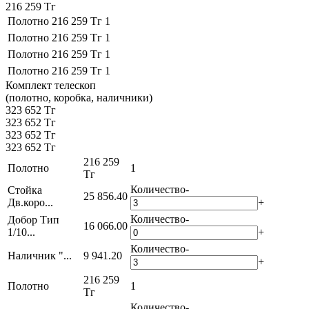
216 259 Тг
Полотно
216 259 Тг
1
Полотно
216 259 Тг
1
Полотно
216 259 Тг
1
Полотно
216 259 Тг
1
Комплект телескоп
(полотно, коробка, наличники)
323 652 Тг
323 652 Тг
323 652 Тг
323 652 Тг
216 259
Полотно
1
Тг
Количество
-
Стойка
25 856.40
Дв.коро...
+
Количество
-
Добор Тип
16 066.00
1/10...
+
Количество
-
Наличник "...
9 941.20
+
216 259
Полотно
1
Тг
Количество
-