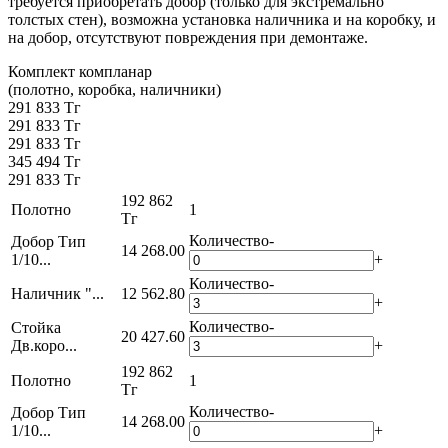
требуется приобретать добор (только для экстремально
толстых стен), возможна установка наличника и на коробку, и
на добор, отсутствуют повреждения при демонтаже.
Комплект компланар
(полотно, коробка, наличники)
291 833 Тг
291 833 Тг
291 833 Тг
345 494 Тг
291 833 Тг
192 862
Полотно
1
Тг
Количество
-
Добор Тип
14 268.00
1/10...
+
Количество
-
Наличник "...
12 562.80
+
Количество
-
Стойка
20 427.60
Дв.коро...
+
192 862
Полотно
1
Тг
Количество
-
Добор Тип
14 268.00
1/10...
+