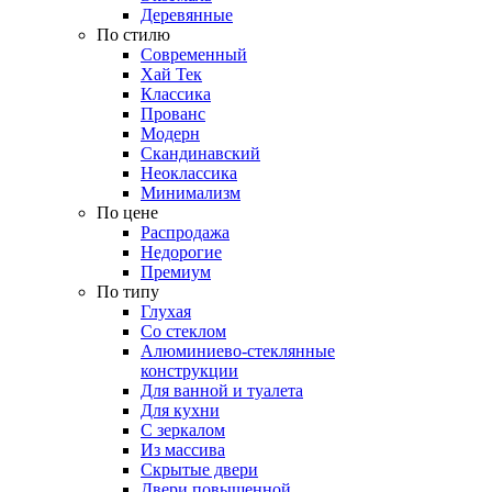
Деревянные
По стилю
Современный
Хай Тек
Классика
Прованс
Модерн
Скандинавский
Неоклассика
Минимализм
По цене
Распродажа
Недорогие
Премиум
По типу
Глухая
Со стеклом
Алюминиево-стеклянные
конструкции
Для ванной и туалета
Для кухни
С зеркалом
Из массива
Скрытые двери
Двери повышенной