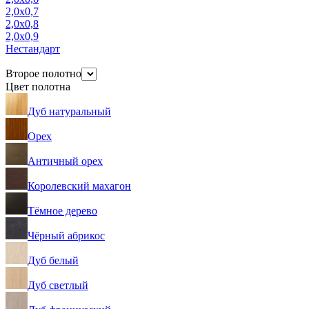
2,0х0,7
2,0х0,8
2,0х0,9
Нестандарт
Второе полотно
Цвет полотна
Дуб натуральный
Орех
Античный орех
Королевский махагон
Тёмное дерево
Чёрный абрикос
Дуб белый
Дуб светлый