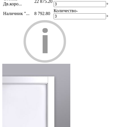
22 875.20
Дв.коро...
+
Количество
-
Наличник "...
8 792.80
+