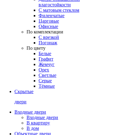
влагостойкости
С матовым стеклом
Филенчатые
Царговые
Офисные
По комплектации
С врезкой
Погонаж
По цвету
Белые
Графит
Жемчуг
Орех
Светлые
Серые
Тёмные
Скрытые
двери
Входные двери
Входные двери
В квартиру
В дом
Объектные двери