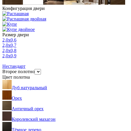
Конфигурация двери
Размер двери
2,0х0,6
2,0х0,7
2,0х0,8
2,0х0,9
Нестандарт
Второе полотно
Цвет полотна
Дуб натуральный
Орех
Античный орех
Королевский махагон
Тёмное дерево