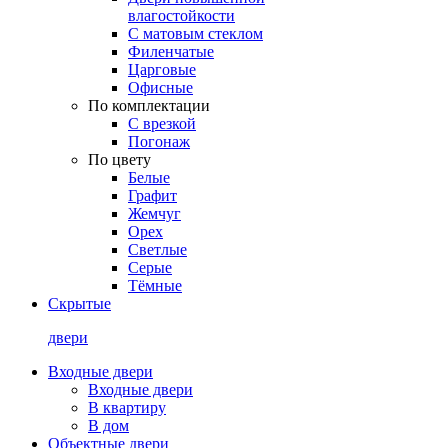
влагостойкости
С матовым стеклом
Филенчатые
Царговые
Офисные
По комплектации
С врезкой
Погонаж
По цвету
Белые
Графит
Жемчуг
Орех
Светлые
Серые
Тёмные
Скрытые
двери
Входные двери
Входные двери
В квартиру
В дом
Объектные двери