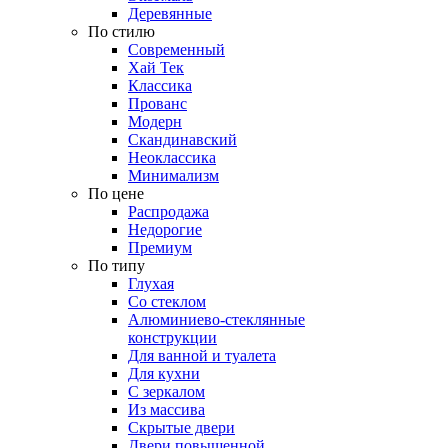
Деревянные
По стилю
Современный
Хай Тек
Классика
Прованс
Модерн
Скандинавский
Неоклассика
Минимализм
По цене
Распродажа
Недорогие
Премиум
По типу
Глухая
Со стеклом
Алюминиево-стеклянные
конструкции
Для ванной и туалета
Для кухни
С зеркалом
Из массива
Скрытые двери
Двери повышенной