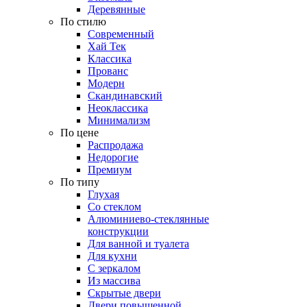
Деревянные
По стилю
Современный
Хай Тек
Классика
Прованс
Модерн
Скандинавский
Неоклассика
Минимализм
По цене
Распродажа
Недорогие
Премиум
По типу
Глухая
Со стеклом
Алюминиево-стеклянные
конструкции
Для ванной и туалета
Для кухни
С зеркалом
Из массива
Скрытые двери
Двери повышенной