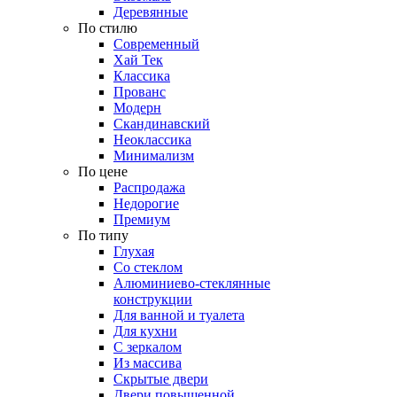
Деревянные
По стилю
Современный
Хай Тек
Классика
Прованс
Модерн
Скандинавский
Неоклассика
Минимализм
По цене
Распродажа
Недорогие
Премиум
По типу
Глухая
Со стеклом
Алюминиево-стеклянные
конструкции
Для ванной и туалета
Для кухни
С зеркалом
Из массива
Скрытые двери
Двери повышенной