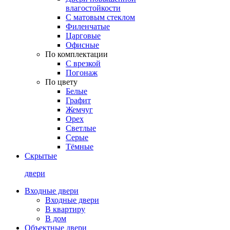
влагостойкости
С матовым стеклом
Филенчатые
Царговые
Офисные
По комплектации
С врезкой
Погонаж
По цвету
Белые
Графит
Жемчуг
Орех
Светлые
Серые
Тёмные
Скрытые
двери
Входные двери
Входные двери
В квартиру
В дом
Объектные двери