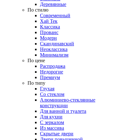
Деревянные
По стилю
Современный
Хай Тек
Классика
Прованс
Модерн
Скандинавский
Неоклассика
Минимализм
По цене
Распродажа
Недорогие
Премиум
По типу
Глухая
Со стеклом
Алюминиево-стеклянные
конструкции
Для ванной и туалета
Для кухни
С зеркалом
Из массива
Скрытые двери
Двери повышенной