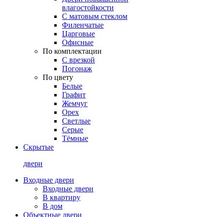
влагостойкости
С матовым стеклом
Филенчатые
Царговые
Офисные
По комплектации
С врезкой
Погонаж
По цвету
Белые
Графит
Жемчуг
Орех
Светлые
Серые
Тёмные
Скрытые
двери
Входные двери
Входные двери
В квартиру
В дом
Объектные двери