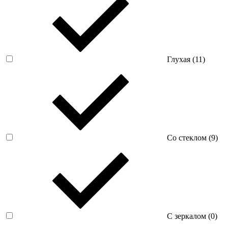
Глухая (
11
)
Со стеклом (
9
)
С зеркалом (
0
)