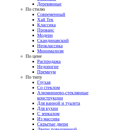
Деревянные
По стилю
Современный
Хай Тек
Классика
Прованс
Модерн
Скандинавский
Неоклассика
Минимализм
По цене
Распродажа
Недорогие
Премиум
По типу
Глухая
Со стеклом
Алюминиево-стеклянные
конструкции
Для ванной и туалета
Для кухни
С зеркалом
Из массива
Скрытые двери
Двери повышенной