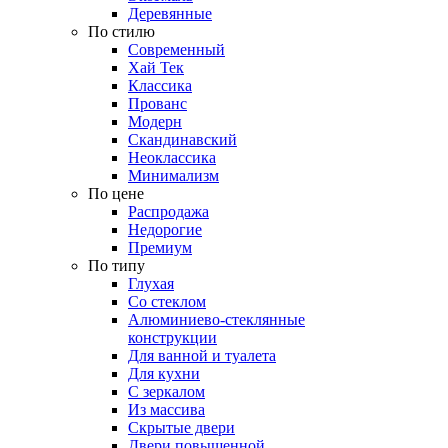
Деревянные
По стилю
Современный
Хай Тек
Классика
Прованс
Модерн
Скандинавский
Неоклассика
Минимализм
По цене
Распродажа
Недорогие
Премиум
По типу
Глухая
Со стеклом
Алюминиево-стеклянные
конструкции
Для ванной и туалета
Для кухни
С зеркалом
Из массива
Скрытые двери
Двери повышенной