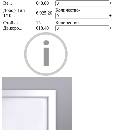
Re...
648.80
+
Количество
-
Добор Тип
6 925.20
1/10...
+
Количество
-
Стойка
13
Дв.коро...
618.40
+