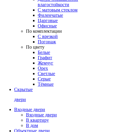
влагостойкости
С матовым стеклом
Филенчатые
Царговые
Офисные
По комплектации
С врезкой
Погонаж
По цвету
Белые
Графит
Жемчуг
Орех
Светлые
Серые
Тёмные
Скрытые
двери
Входные двери
Входные двери
В квартиру
В дом
Объектные двери