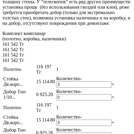
толщину стены. У “телескопов” есть ряд других преимуществ:
установка проще (без использования гвоздей или клея), реже
требуется приобретать добор (только для экстремально
толстых стен), возможна установка наличника и на коробку, и
на добор, отсутствуют повреждения при демонтаже.
Комплект компланар
(полотно, коробка, наличники)
161 542 Тг
161 542 Тг
161 542 Тг
161 542 Тг
116 197
Полотно
1
Тг
Количество
-
Стойка
15 114.80
Дв.коро...
+
Количество
-
Добор Тип
6 925.20
1/10...
+
116 197
Полотно
1
Тг
Количество
-
Стойка
15 114.80
Дв.коро...
+
Количество
-
Добор Тип
6 925.20