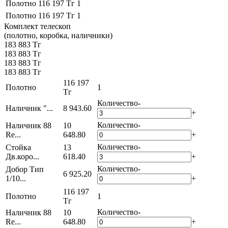
Полотно
116 197 Тг
1
Полотно
116 197 Тг
1
Комплект телескоп
(полотно, коробка, наличники)
183 883 Тг
183 883 Тг
183 883 Тг
183 883 Тг
116 197
Полотно
1
Тг
Количество
-
Наличник "...
8 943.60
+
Количество
-
Наличник 88
10
Re...
648.80
+
Количество
-
Стойка
13
Дв.коро...
618.40
+
Количество
-
Добор Тип
6 925.20
1/10...
+
116 197
Полотно
1
Тг
Количество
-
Наличник 88
10
Re...
648.80
+