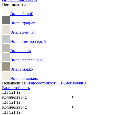
Цвет полотна
Эмаль белый
Эмаль графит
Эмаль жемчуг
Эмаль светло-серый
Эмаль шёлк
Эмаль пепельный
Эмаль мокко
Эмаль шампань
Повышенная:
Износостойкость
,
Шумоизоляция
,
Влагостойкость
131 521
Тг
Количество
-
+
131 521
Тг
Количество
-
+
131 521
Тг