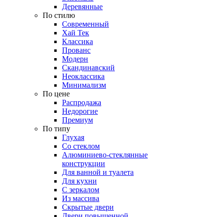
Деревянные
По стилю
Современный
Хай Тек
Классика
Прованс
Модерн
Скандинавский
Неоклассика
Минимализм
По цене
Распродажа
Недорогие
Премиум
По типу
Глухая
Со стеклом
Алюминиево-стеклянные
конструкции
Для ванной и туалета
Для кухни
С зеркалом
Из массива
Скрытые двери
Двери повышенной