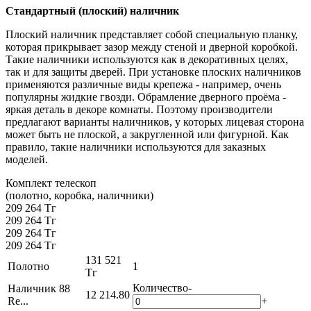
Стандартный (плоский) наличник
Плоский наличник представляет собой специальную планку,
которая прикрывает зазор между стеной и дверной коробкой.
Такие наличники используются как в декоративных целях,
так и для защиты дверей. При установке плоских наличников
применяются различные виды крепежа - например, очень
популярны жидкие гвозди. Обрамление дверного проёма -
яркая деталь в декоре комнаты. Поэтому производители
предлагают варианты наличников, у которых лицевая сторона
может быть не плоской, а закругленной или фигурной. Как
правило, такие наличники используются для заказных
моделей.
Комплект телескоп
(полотно, коробка, наличники)
209 264 Тг
209 264 Тг
209 264 Тг
209 264 Тг
131 521
Полотно
1
Тг
Количество
-
Наличник 88
12 214.80
Re...
+