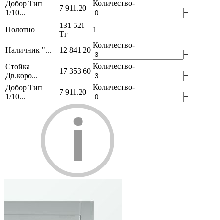
Количество
-
Добор Тип
7 911.20
1/10...
+
131 521
Полотно
1
Тг
Количество
-
Наличник "...
12 841.20
+
Количество
-
Стойка
17 353.60
Дв.коро...
+
Количество
-
Добор Тип
7 911.20
1/10...
+