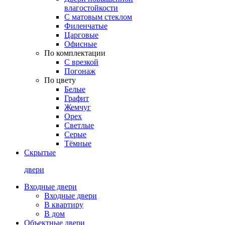
влагостойкости
С матовым стеклом
Филенчатые
Царговые
Офисные
По комплектации
С врезкой
Погонаж
По цвету
Белые
Графит
Жемчуг
Орех
Светлые
Серые
Тёмные
Скрытые
двери
Входные двери
Входные двери
В квартиру
В дом
Объектные двери