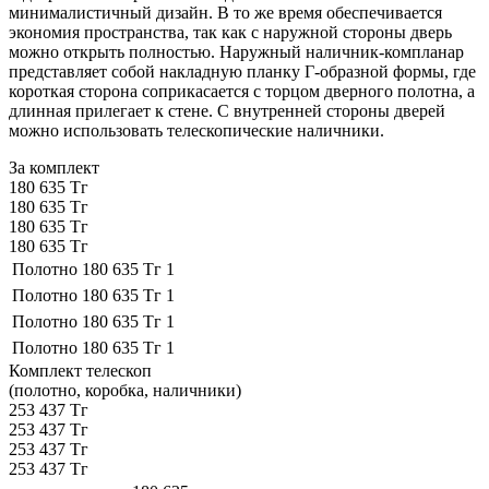
минималистичный дизайн. В то же время обеспечивается
экономия пространства, так как с наружной стороны дверь
можно открыть полностью. Наружный наличник-компланар
представляет собой накладную планку Г-образной формы, где
короткая сторона соприкасается с торцом дверного полотна, а
длинная прилегает к стене. С внутренней стороны дверей
можно использовать телескопические наличники.
За комплект
180 635 Тг
180 635 Тг
180 635 Тг
180 635 Тг
Полотно
180 635 Тг
1
Полотно
180 635 Тг
1
Полотно
180 635 Тг
1
Полотно
180 635 Тг
1
Комплект телескоп
(полотно, коробка, наличники)
253 437 Тг
253 437 Тг
253 437 Тг
253 437 Тг