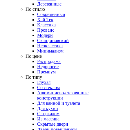
Деревянные
По стилю
Современный
Хай Тек
Классика
Прованс
Модерн
Скандинавский
Неоклассика
Минимализм
По цене
Распродажа
Недорогие
Премиум
По типу
Глухая
Со стеклом
Алюминиево-стеклянные
конструкции
Для ванной и туалета
Для кухни
С зеркалом
Из массива
Скрытые двери
Двери повышенной