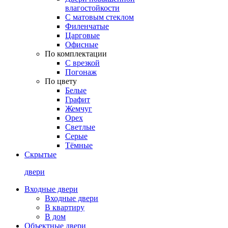
влагостойкости
С матовым стеклом
Филенчатые
Царговые
Офисные
По комплектации
С врезкой
Погонаж
По цвету
Белые
Графит
Жемчуг
Орех
Светлые
Серые
Тёмные
Скрытые
двери
Входные двери
Входные двери
В квартиру
В дом
Объектные двери