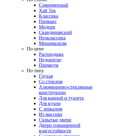
Современный
Хай Тек
Классика
Прованс
Модерн
Скандинавский
Неоклассика
Минимализм
По цене
Распродажа
Недорогие
Премиум
По типу
Глухая
Со стеклом
Алюминиево-стеклянные
конструкции
Для ванной и туалета
Для кухни
С зеркалом
Из массива
Скрытые двери
Двери повышенной
влагостойкости