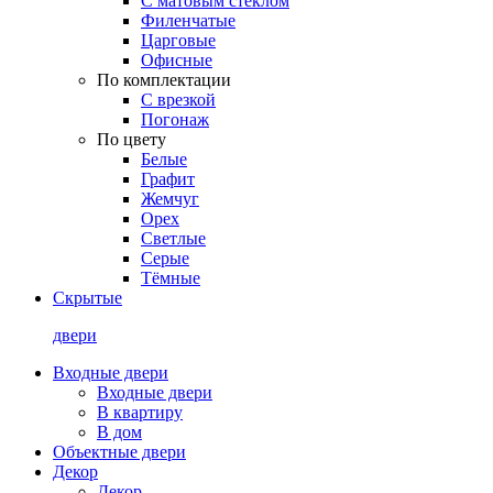
С матовым стеклом
Филенчатые
Царговые
Офисные
По комплектации
С врезкой
Погонаж
По цвету
Белые
Графит
Жемчуг
Орех
Светлые
Серые
Тёмные
Скрытые
двери
Входные двери
Входные двери
В квартиру
В дом
Объектные двери
Декор
Декор