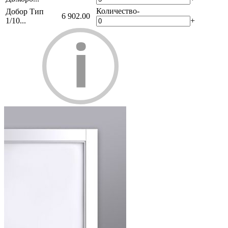
Количество
-
Добор Тип
6 902.00
1/10...
+