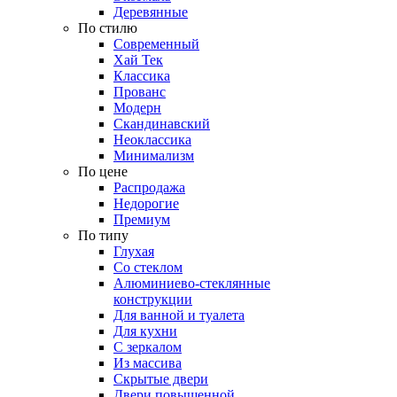
Деревянные
По стилю
Современный
Хай Тек
Классика
Прованс
Модерн
Скандинавский
Неоклассика
Минимализм
По цене
Распродажа
Недорогие
Премиум
По типу
Глухая
Со стеклом
Алюминиево-стеклянные
конструкции
Для ванной и туалета
Для кухни
С зеркалом
Из массива
Скрытые двери
Двери повышенной