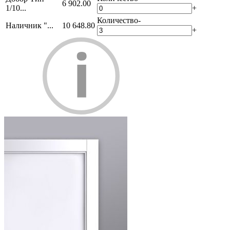
6 902.00
1/10...
+
Количество
-
Наличник "...
10 648.80
+