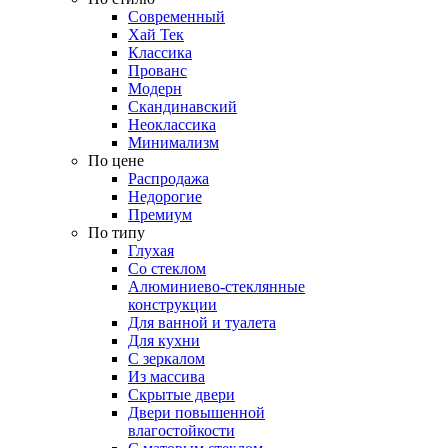
Современный
Хай Тек
Классика
Прованс
Модерн
Скандинавский
Неоклассика
Минимализм
По цене
Распродажа
Недорогие
Премиум
По типу
Глухая
Со стеклом
Алюминиево-стеклянные
конструкции
Для ванной и туалета
Для кухни
С зеркалом
Из массива
Скрытые двери
Двери повышенной
влагостойкости