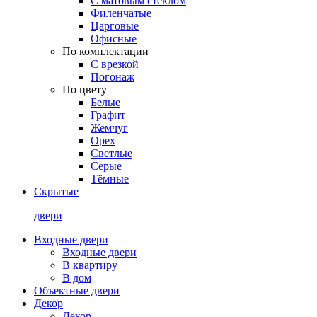
С матовым стеклом
Филенчатые
Царговые
Офисные
По комплектации
С врезкой
Погонаж
По цвету
Белые
Графит
Жемчуг
Орех
Светлые
Серые
Тёмные
Скрытые
двери
Входные двери
Входные двери
В квартиру
В дом
Объектные двери
Декор
Декор