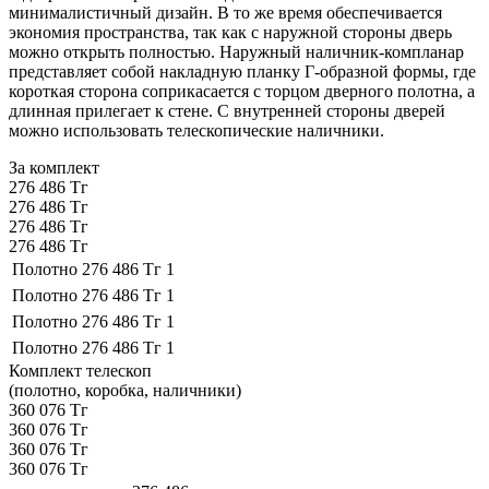
минималистичный дизайн. В то же время обеспечивается
экономия пространства, так как с наружной стороны дверь
можно открыть полностью. Наружный наличник-компланар
представляет собой накладную планку Г-образной формы, где
короткая сторона соприкасается с торцом дверного полотна, а
длинная прилегает к стене. С внутренней стороны дверей
можно использовать телескопические наличники.
За комплект
276 486 Тг
276 486 Тг
276 486 Тг
276 486 Тг
Полотно
276 486 Тг
1
Полотно
276 486 Тг
1
Полотно
276 486 Тг
1
Полотно
276 486 Тг
1
Комплект телескоп
(полотно, коробка, наличники)
360 076 Тг
360 076 Тг
360 076 Тг
360 076 Тг