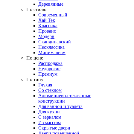
Деревянные
По стилю
Современный
Хай Тек
Классика
Прованс
Модерн
Скандинавский
Неоклассика
Минимализм
По цене
Распродажа
Недорогие
Премиум
По типу
Глухая
Со стеклом
Алюминиево-стеклянные
конструкции
Для ванной и туалета
Для кухни
С зеркалом
Из массива
Скрытые двери
Двери повышенной