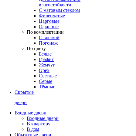
влагостойкости
С матовым стеклом
Филенчатые
Царговые
Офисные
По комплектации
С врезкой
Погонаж
По цвету
Белые
Графит
Жемчуг
Орех
Светлые
Серые
Тёмные
Скрытые
двери
Входные двери
Входные двери
В квартиру
В дом
Объектные двери