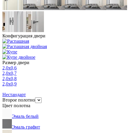
Конфигурация двери
Размер двери
2,0х0,6
2,0х0,7
2,0х0,8
2,0х0,9
Нестандарт
Второе полотно
Цвет полотна
Эмаль белый
Эмаль графит