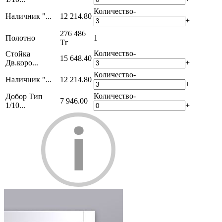
Количество
-
Наличник "...
12 214.80
+
276 486
Полотно
1
Тг
Количество
-
Стойка
15 648.40
Дв.коро...
+
Количество
-
Наличник "...
12 214.80
+
Количество
-
Добор Тип
7 946.00
1/10...
+