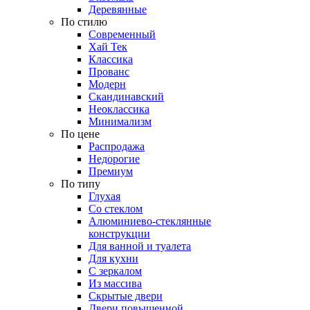
Деревянные
По стилю
Современный
Хай Тек
Классика
Прованс
Модерн
Скандинавский
Неоклассика
Минимализм
По цене
Распродажа
Недорогие
Премиум
По типу
Глухая
Со стеклом
Алюминиево-стеклянные
конструкции
Для ванной и туалета
Для кухни
С зеркалом
Из массива
Скрытые двери
Двери повышенной