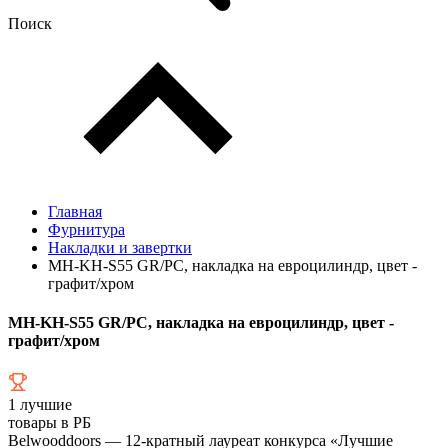
Поиск
Главная
Фурнитура
Накладки и завертки
MH-KH-S55 GR/PC, накладка на евроцилиндр, цвет -
графит/хром
MH-KH-S55 GR/PC, накладка на евроцилиндр, цвет -
графит/хром
1
лучшие
товары в РБ
Belwooddoors — 12-кратный лауреат конкурса «Лучшие