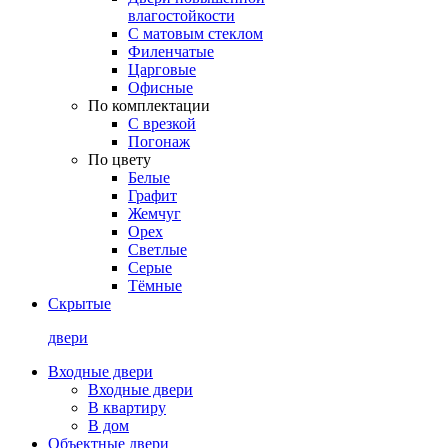
влагостойкости
С матовым стеклом
Филенчатые
Царговые
Офисные
По комплектации
С врезкой
Погонаж
По цвету
Белые
Графит
Жемчуг
Орех
Светлые
Серые
Тёмные
Скрытые
двери
Входные двери
Входные двери
В квартиру
В дом
Объектные двери