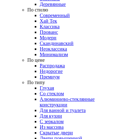
Деревянные
По стилю
Современный
Хай Тек
Классика
Прованс
Модерн
Скандинавский
Неоклассика
Минимализм
По цене
Распродажа
Недорогие
Премиум
По типу
Глухая
Со стеклом
Алюминиево-стеклянные
конструкции
Для ванной и туалета
Для кухни
С зеркалом
Из массива
Скрытые двери
Двери повышенной