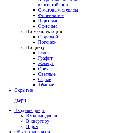
влагостойкости
С матовым стеклом
Филенчатые
Царговые
Офисные
По комплектации
С врезкой
Погонаж
По цвету
Белые
Графит
Жемчуг
Орех
Светлые
Серые
Тёмные
Скрытые
двери
Входные двери
Входные двери
В квартиру
В дом
Объектные двери