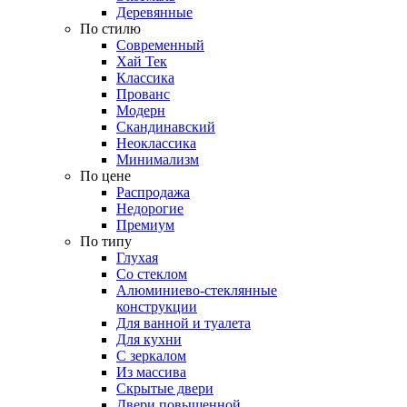
Деревянные
По стилю
Современный
Хай Тек
Классика
Прованс
Модерн
Скандинавский
Неоклассика
Минимализм
По цене
Распродажа
Недорогие
Премиум
По типу
Глухая
Со стеклом
Алюминиево-стеклянные
конструкции
Для ванной и туалета
Для кухни
С зеркалом
Из массива
Скрытые двери
Двери повышенной