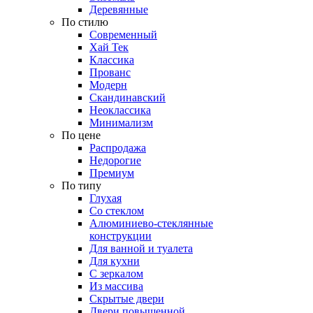
Деревянные
По стилю
Современный
Хай Тек
Классика
Прованс
Модерн
Скандинавский
Неоклассика
Минимализм
По цене
Распродажа
Недорогие
Премиум
По типу
Глухая
Со стеклом
Алюминиево-стеклянные
конструкции
Для ванной и туалета
Для кухни
С зеркалом
Из массива
Скрытые двери
Двери повышенной