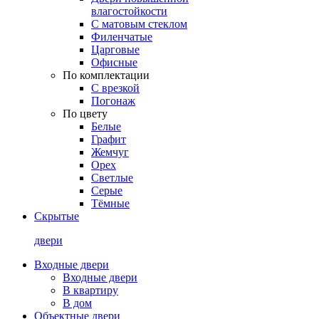
влагостойкости
С матовым стеклом
Филенчатые
Царговые
Офисные
По комплектации
С врезкой
Погонаж
По цвету
Белые
Графит
Жемчуг
Орех
Светлые
Серые
Тёмные
Скрытые
двери
Входные двери
Входные двери
В квартиру
В дом
Объектные двери