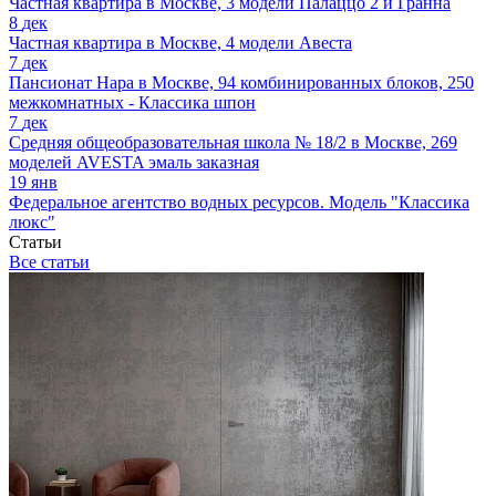
Частная квартира в Москве, 3 модели Палаццо 2 и Гранна
8
дек
Частная квартира в Москве, 4 модели Авеста
7
дек
Пансионат Нара в Москве, 94 комбинированных блоков, 250
межкомнатных - Классика шпон
7
дек
Средняя общеобразовательная школа № 18/2 в Москве, 269
моделей AVESTA эмаль заказная
19
янв
Федеральное агентство водных ресурсов. Модель "Классика
люкс"
Статьи
Все статьи