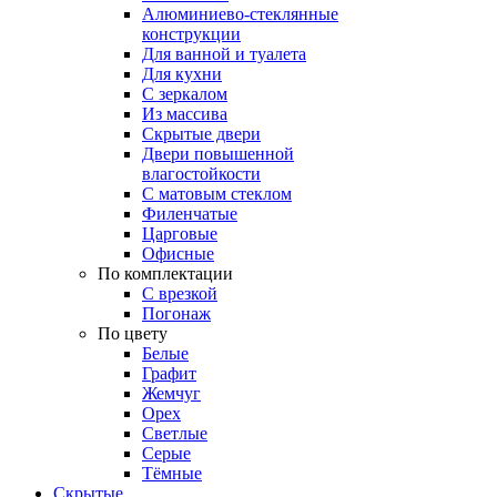
Алюминиево-стеклянные
конструкции
Для ванной и туалета
Для кухни
С зеркалом
Из массива
Скрытые двери
Двери повышенной
влагостойкости
С матовым стеклом
Филенчатые
Царговые
Офисные
По комплектации
С врезкой
Погонаж
По цвету
Белые
Графит
Жемчуг
Орех
Светлые
Серые
Тёмные
Скрытые