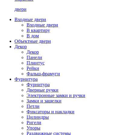
двери
Входные двери
Входные двери
В квартиру
В дом
Объектные двери
Декор
Декор
Панели
Плинтус
Рейки
Фальш-фрамуги
Фурнитура
Фурнитура
Дверные ручки
Электронные замки и ручки
Замки и защелки
Петли
Фиксаторы и накладки
Цилиндры
Ригели
Упоры
Раздвижные системы