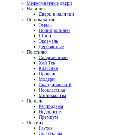
Межкомнатные двери
Наличие
Двери в наличии
По покрытию
Эмаль
Полипропилен
Шпон
Экоэмаль
Деревянные
По стилю
Современный
Хай Тек
Классика
Прованс
Модерн
Скандинавский
Неоклассика
Минимализм
По цене
Распродажа
Недорогие
Премиум
По типу
Глухая
Со стеклом