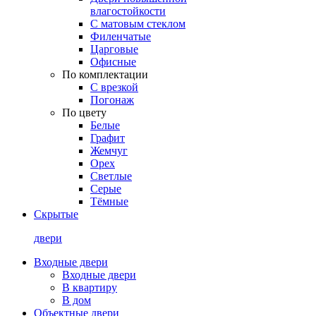
влагостойкости
С матовым стеклом
Филенчатые
Царговые
Офисные
По комплектации
С врезкой
Погонаж
По цвету
Белые
Графит
Жемчуг
Орех
Светлые
Серые
Тёмные
Скрытые
двери
Входные двери
Входные двери
В квартиру
В дом
Объектные двери