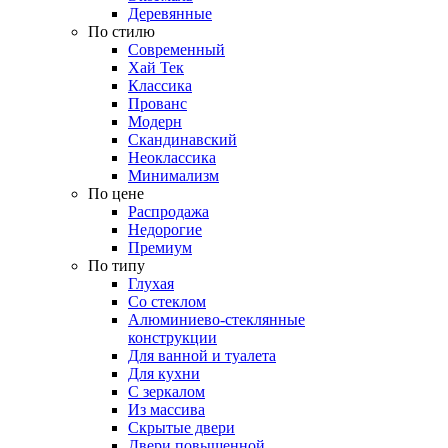
Деревянные
По стилю
Современный
Хай Тек
Классика
Прованс
Модерн
Скандинавский
Неоклассика
Минимализм
По цене
Распродажа
Недорогие
Премиум
По типу
Глухая
Со стеклом
Алюминиево-стеклянные
конструкции
Для ванной и туалета
Для кухни
С зеркалом
Из массива
Скрытые двери
Двери повышенной