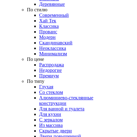
Деревянные
По стилю
Современный
Хай Тек
Классика
Прованс
Модерн
Скандинавский
Неоклассика
Минимализм
По цене
Распродажа
Недорогие
Премиум
По типу
Глухая
Со стеклом
Алюминиево-стеклянные
конструкции
Для ванной и туалета
Для кухни
С зеркалом
Из массива
Скрытые двери
Двери повышенной