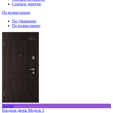
Cначала дорогие
По возрастанию
По убыванию
По возрастанию
Акция
Входная дверь Модель 3