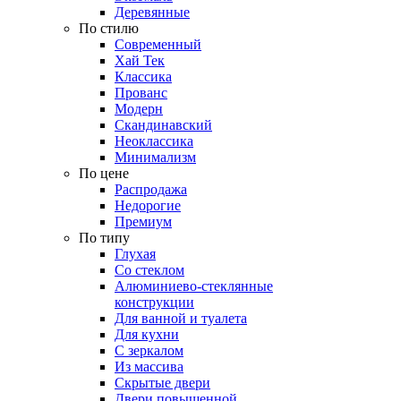
Деревянные
По стилю
Современный
Хай Тек
Классика
Прованс
Модерн
Скандинавский
Неоклассика
Минимализм
По цене
Распродажа
Недорогие
Премиум
По типу
Глухая
Со стеклом
Алюминиево-стеклянные
конструкции
Для ванной и туалета
Для кухни
С зеркалом
Из массива
Скрытые двери
Двери повышенной