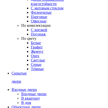
влагостойкости
С матовым стеклом
Филенчатые
Царговые
Офисные
По комплектации
С врезкой
Погонаж
По цвету
Белые
Графит
Жемчуг
Орех
Светлые
Серые
Тёмные
Скрытые
двери
Входные двери
Входные двери
В квартиру
В дом
Объектные двери