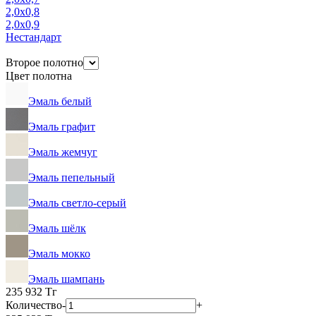
2,0х0,8
2,0х0,9
Нестандарт
Второе полотно
Цвет полотна
Эмаль белый
Эмаль графит
Эмаль жемчуг
Эмаль пепельный
Эмаль светло-серый
Эмаль шёлк
Эмаль мокко
Эмаль шампань
235 932
Тг
Количество
-
+