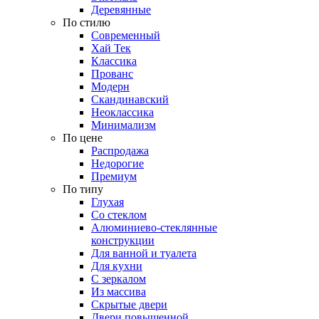
Деревянные
По стилю
Современный
Хай Тек
Классика
Прованс
Модерн
Скандинавский
Неоклассика
Минимализм
По цене
Распродажа
Недорогие
Премиум
По типу
Глухая
Со стеклом
Алюминиево-стеклянные
конструкции
Для ванной и туалета
Для кухни
С зеркалом
Из массива
Скрытые двери
Двери повышенной