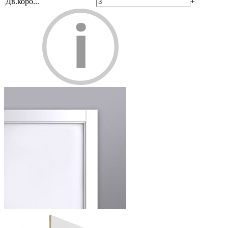
Дв.коро...
+