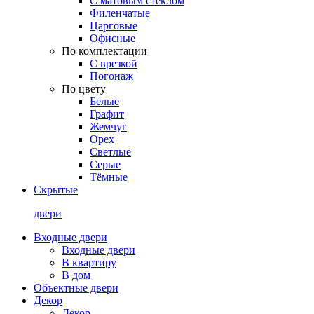
С матовым стеклом
Филенчатые
Царговые
Офисные
По комплектации
С врезкой
Погонаж
По цвету
Белые
Графит
Жемчуг
Орех
Светлые
Серые
Тёмные
Скрытые
двери
Входные двери
Входные двери
В квартиру
В дом
Объектные двери
Декор
Декор