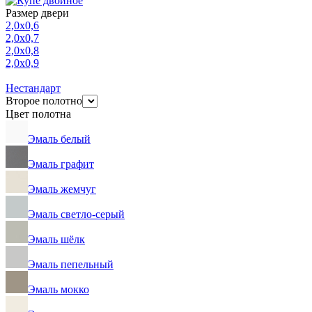
Размер двери
2,0х0,6
2,0х0,7
2,0х0,8
2,0х0,9
Нестандарт
Второе полотно
Цвет полотна
Эмаль белый
Эмаль графит
Эмаль жемчуг
Эмаль светло-серый
Эмаль шёлк
Эмаль пепельный
Эмаль мокко