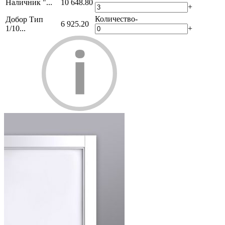
Наличник "...
10 648.80
+
Количество
-
Добор Тип
6 925.20
1/10...
+