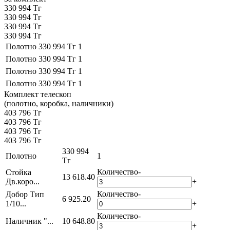
330 994 Тг
330 994 Тг
330 994 Тг
330 994 Тг
Полотно
330 994 Тг
1
Полотно
330 994 Тг
1
Полотно
330 994 Тг
1
Полотно
330 994 Тг
1
Комплект телескоп
(полотно, коробка, наличники)
403 796 Тг
403 796 Тг
403 796 Тг
403 796 Тг
330 994
Полотно
1
Тг
Количество
-
Стойка
13 618.40
Дв.коро...
+
Количество
-
Добор Тип
6 925.20
1/10...
+
Количество
-
Наличник "...
10 648.80
+