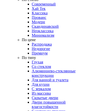
Современный
Хай Тек
Классика
Прованс
Модерн
Скандинавский
Неоклассика
Минимализм
По цене
Распродажа
Недорогие
Премиум
По типу
Глухая
Со стеклом
Алюминиево-стеклянные
конструкции
Для ванной и туалета
Для кухни
С зеркалом
Из массива
Скрытые двери
Двери повышенной
влагостойкости