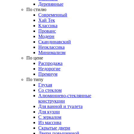
Деревянные
По стилю
Современный
Хай Тек
Классика
Прованс
Модерн
Скандинавский
Неоклассика
Минимализм
По цене
Распродажа
Недорогие
Премиум
По типу
Глухая
Со стеклом
Алюминиево-стеклянные
конструкции
Для ванной и туалета
Для кухни
С зеркалом
Из массива
Скрытые двери
Двери повышенной