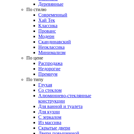
Деревянные
По стилю
Современный
Хай Тек
Классика
Прованс
Модерн
Скандинавский
Неоклассика
Минимализм
По цене
Распродажа
Недорогие
Премиум
По типу
Глухая
Со стеклом
Алюминиево-стеклянные
конструкции
Для ванной и туалета
Для кухни
С зеркалом
Из массива
Скрытые двери
Двери повышенной