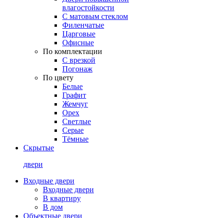
влагостойкости
С матовым стеклом
Филенчатые
Царговые
Офисные
По комплектации
С врезкой
Погонаж
По цвету
Белые
Графит
Жемчуг
Орех
Светлые
Серые
Тёмные
Скрытые
двери
Входные двери
Входные двери
В квартиру
В дом
Объектные двери