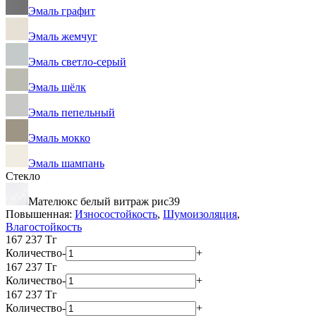
Эмаль графит
Эмаль жемчуг
Эмаль светло-серый
Эмаль шёлк
Эмаль пепельный
Эмаль мокко
Эмаль шампань
Стекло
Мателюкс белый витраж рис39
Повышенная:
Износостойкость
,
Шумоизоляция
,
Влагостойкость
167 237
Тг
Количество
-
+
167 237
Тг
Количество
-
+
167 237
Тг
Количество
-
+