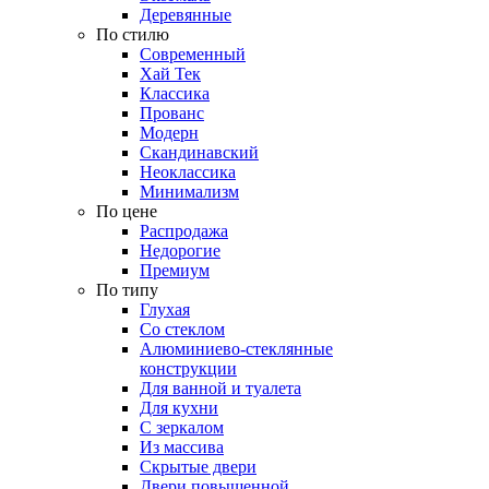
Деревянные
По стилю
Современный
Хай Тек
Классика
Прованс
Модерн
Скандинавский
Неоклассика
Минимализм
По цене
Распродажа
Недорогие
Премиум
По типу
Глухая
Со стеклом
Алюминиево-стеклянные
конструкции
Для ванной и туалета
Для кухни
С зеркалом
Из массива
Скрытые двери
Двери повышенной