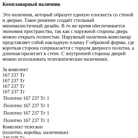
Компланарный наличник
Это наличник, который образует единую плоскость со стеной
и дверью. Такое решение создаёт стильный
минималистичный дизайн. В то же время обеспечивается
экономия пространства, так как с наружной стороны дверь
можно открыть полностью. Наружный наличник-компланар
представляет собой накладную планку Г-образной формы, где
короткая сторона соприкасается с торцом дверного полотна, а
длинная прилегает к стене. С внутренней стороны дверей
можно использовать телескопические наличники.
За комплект
167 237 Тг
167 237 Тг
167 237 Тг
167 237 Тг
Полотно
167 237 Тг
1
Полотно
167 237 Тг
1
Полотно
167 237 Тг
1
Полотно
167 237 Тг
1
Комплект телескоп
(полотно, коробка, наличники)
240 039 Тг