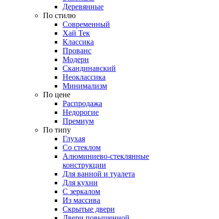
Деревянные
По стилю
Современный
Хай Тек
Классика
Прованс
Модерн
Скандинавский
Неоклассика
Минимализм
По цене
Распродажа
Недорогие
Премиум
По типу
Глухая
Со стеклом
Алюминиево-стеклянные
конструкции
Для ванной и туалета
Для кухни
С зеркалом
Из массива
Скрытые двери
Двери повышенной