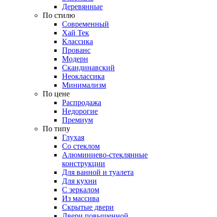
Деревянные
По стилю
Современный
Хай Тек
Классика
Прованс
Модерн
Скандинавский
Неоклассика
Минимализм
По цене
Распродажа
Недорогие
Премиум
По типу
Глухая
Со стеклом
Алюминиево-стеклянные
конструкции
Для ванной и туалета
Для кухни
С зеркалом
Из массива
Скрытые двери
Двери повышенной