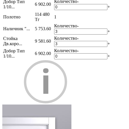
Количество
-
Добор Тип
6 902.00
1/10...
+
114 480
Полотно
1
Тг
Количество
-
Наличник "...
5 753.60
+
Количество
-
Стойка
9 581.60
Дв.коро...
+
Количество
-
Добор Тип
6 902.00
1/10...
+