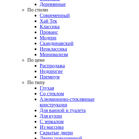
Деревянные
По стилю
Современный
Хай Тек
Классика
Прованс
Модерн
Скандинавский
Неоклассика
Минимализм
По цене
Распродажа
Недорогие
Премиум
По типу
Глухая
Со стеклом
Алюминиево-стеклянные
конструкции
Для ванной и туалета
Для кухни
С зеркалом
Из массива
Скрытые двери
Двери повышенной