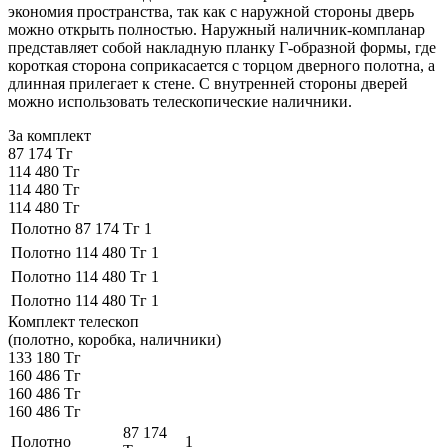
экономия пространства, так как с наружной стороны дверь
можно открыть полностью. Наружный наличник-компланар
представляет собой накладную планку Г-образной формы, где
короткая сторона соприкасается с торцом дверного полотна, а
длинная прилегает к стене. С внутренней стороны дверей
можно использовать телескопические наличники.
За комплект
87 174 Тг
114 480 Тг
114 480 Тг
114 480 Тг
Полотно
87 174 Тг
1
Полотно
114 480 Тг
1
Полотно
114 480 Тг
1
Полотно
114 480 Тг
1
Комплект телескоп
(полотно, коробка, наличники)
133 180 Тг
160 486 Тг
160 486 Тг
160 486 Тг
87 174
Полотно
1