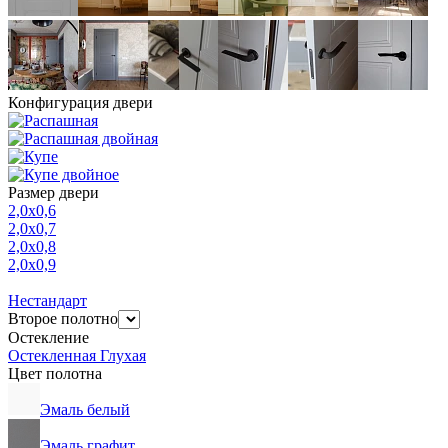
Конфигурация двери
Размер двери
2,0х0,6
2,0х0,7
2,0х0,8
2,0х0,9
Нестандарт
Второе полотно
Остекление
Остекленная
Глухая
Цвет полотна
Эмаль белый
Эмаль графит