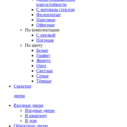
влагостойкости
С матовым стеклом
Филенчатые
Царговые
Офисные
По комплектации
С врезкой
Погонаж
По цвету
Белые
Графит
Жемчуг
Орех
Светлые
Серые
Тёмные
Скрытые
двери
Входные двери
Входные двери
В квартиру
В дом
Объектные двери