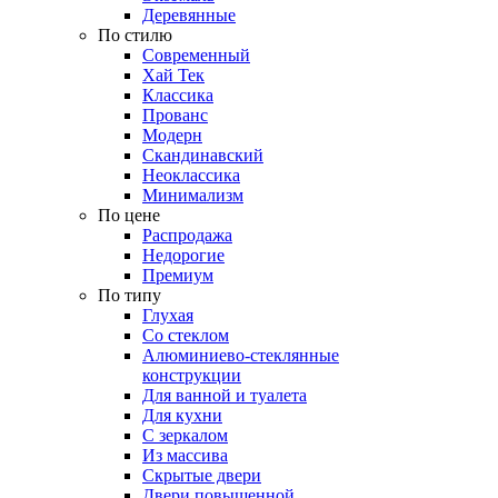
Деревянные
По стилю
Современный
Хай Тек
Классика
Прованс
Модерн
Скандинавский
Неоклассика
Минимализм
По цене
Распродажа
Недорогие
Премиум
По типу
Глухая
Со стеклом
Алюминиево-стеклянные
конструкции
Для ванной и туалета
Для кухни
С зеркалом
Из массива
Скрытые двери
Двери повышенной