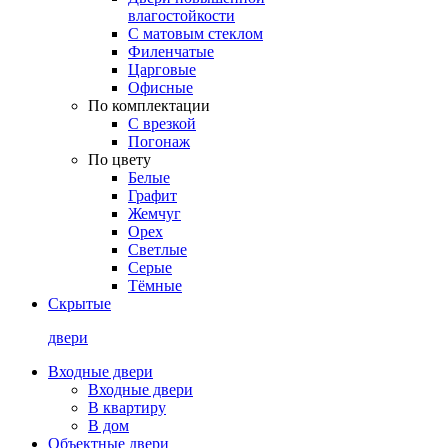
влагостойкости
С матовым стеклом
Филенчатые
Царговые
Офисные
По комплектации
С врезкой
Погонаж
По цвету
Белые
Графит
Жемчуг
Орех
Светлые
Серые
Тёмные
Скрытые
двери
Входные двери
Входные двери
В квартиру
В дом
Объектные двери