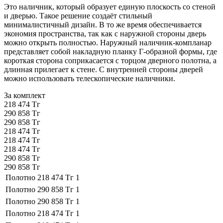
Это наличник, который образует единую плоскость со стеной
и дверью. Такое решение создаёт стильный
минималистичный дизайн. В то же время обеспечивается
экономия пространства, так как с наружной стороны дверь
можно открыть полностью. Наружный наличник-компланар
представляет собой накладную планку Г-образной формы, где
короткая сторона соприкасается с торцом дверного полотна, а
длинная прилегает к стене. С внутренней стороны дверей
можно использовать телескопические наличники.
За комплект
218 474 Тг
290 858 Тг
290 858 Тг
218 474 Тг
218 474 Тг
218 474 Тг
290 858 Тг
290 858 Тг
Полотно
218 474 Тг
1
Полотно
290 858 Тг
1
Полотно
290 858 Тг
1
Полотно
218 474 Тг
1