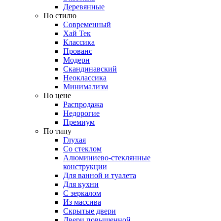
Деревянные
По стилю
Современный
Хай Тек
Классика
Прованс
Модерн
Скандинавский
Неоклассика
Минимализм
По цене
Распродажа
Недорогие
Премиум
По типу
Глухая
Со стеклом
Алюминиево-стеклянные
конструкции
Для ванной и туалета
Для кухни
С зеркалом
Из массива
Скрытые двери
Двери повышенной