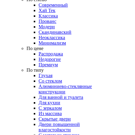
Современный
Хай Тек
Классика
Прованс
Модерн
Скандинавский
Неоклассика
Минимализм
По цене
Распродажа
Недорогие
Премиум
По типу
Глухая
Со стеклом
Алюминиево-стеклянные
конструкции
Для ванной и туалета
Для кухни
С зеркалом
Из массива
Скрытые двери
Двери повышенной
влагостойкости