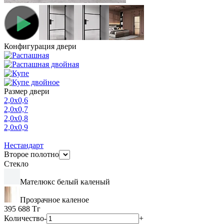
Конфигурация двери
Размер двери
2,0х0,6
2,0х0,7
2,0х0,8
2,0х0,9
Нестандарт
Второе полотно
Стекло
Мателюкс белый каленый
Прозрачное каленое
395 688
Тг
Количество
-
+