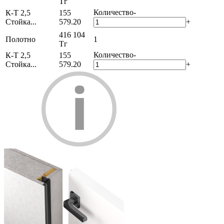
Тг
Количество
-
К-Т 2,5
155
Стойка...
579.20
+
416 104
Полотно
1
Тг
Количество
-
К-Т 2,5
155
Стойка...
579.20
+