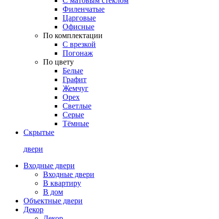
С матовым стеклом
Филенчатые
Царговые
Офисные
По комплектации
С врезкой
Погонаж
По цвету
Белые
Графит
Жемчуг
Орех
Светлые
Серые
Тёмные
Скрытые
двери
Входные двери
Входные двери
В квартиру
В дом
Объектные двери
Декор
Декор