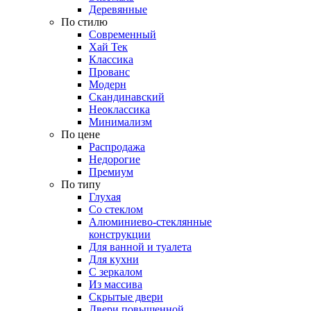
Деревянные
По стилю
Современный
Хай Тек
Классика
Прованс
Модерн
Скандинавский
Неоклассика
Минимализм
По цене
Распродажа
Недорогие
Премиум
По типу
Глухая
Со стеклом
Алюминиево-стеклянные
конструкции
Для ванной и туалета
Для кухни
С зеркалом
Из массива
Скрытые двери
Двери повышенной