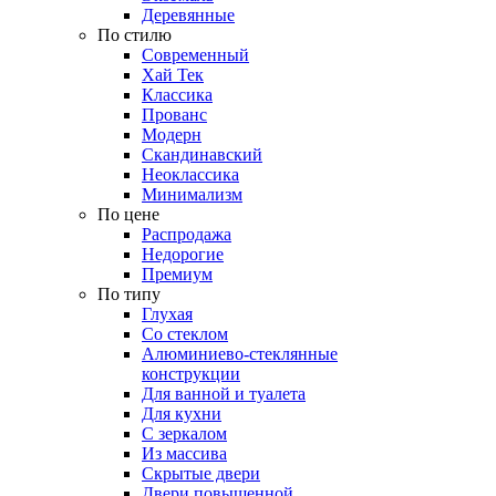
Деревянные
По стилю
Современный
Хай Тек
Классика
Прованс
Модерн
Скандинавский
Неоклассика
Минимализм
По цене
Распродажа
Недорогие
Премиум
По типу
Глухая
Со стеклом
Алюминиево-стеклянные
конструкции
Для ванной и туалета
Для кухни
С зеркалом
Из массива
Скрытые двери
Двери повышенной