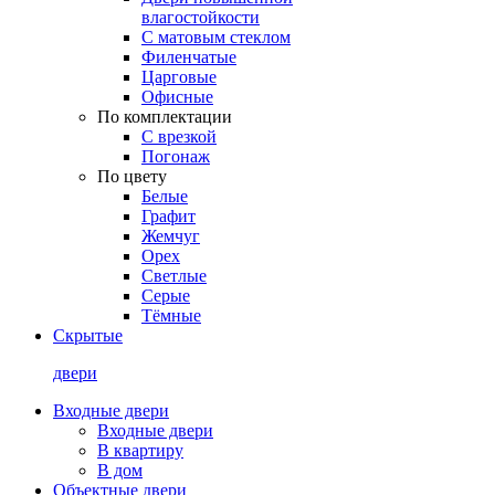
влагостойкости
С матовым стеклом
Филенчатые
Царговые
Офисные
По комплектации
С врезкой
Погонаж
По цвету
Белые
Графит
Жемчуг
Орех
Светлые
Серые
Тёмные
Скрытые
двери
Входные двери
Входные двери
В квартиру
В дом
Объектные двери