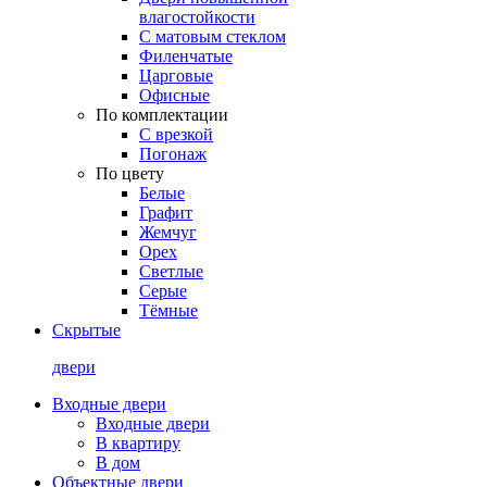
влагостойкости
С матовым стеклом
Филенчатые
Царговые
Офисные
По комплектации
С врезкой
Погонаж
По цвету
Белые
Графит
Жемчуг
Орех
Светлые
Серые
Тёмные
Скрытые
двери
Входные двери
Входные двери
В квартиру
В дом
Объектные двери