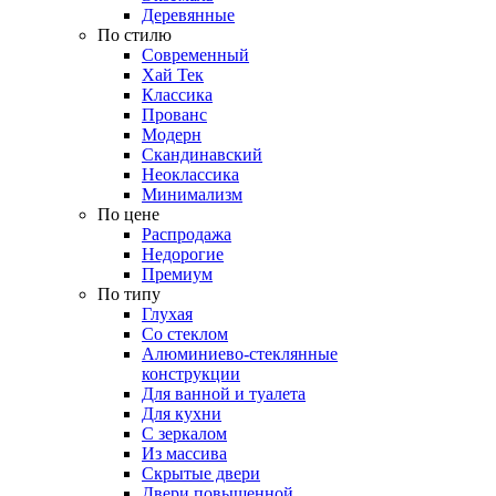
Деревянные
По стилю
Современный
Хай Тек
Классика
Прованс
Модерн
Скандинавский
Неоклассика
Минимализм
По цене
Распродажа
Недорогие
Премиум
По типу
Глухая
Со стеклом
Алюминиево-стеклянные
конструкции
Для ванной и туалета
Для кухни
С зеркалом
Из массива
Скрытые двери
Двери повышенной