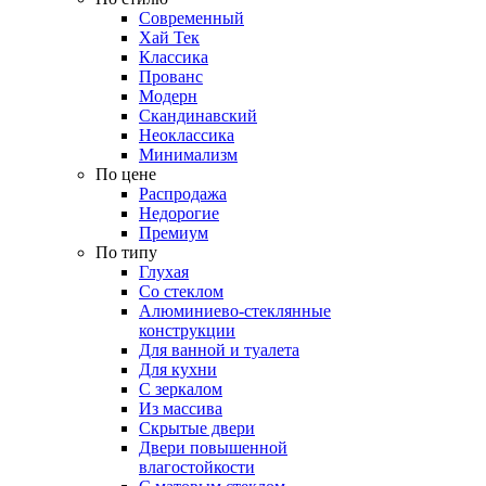
Современный
Хай Тек
Классика
Прованс
Модерн
Скандинавский
Неоклассика
Минимализм
По цене
Распродажа
Недорогие
Премиум
По типу
Глухая
Со стеклом
Алюминиево-стеклянные
конструкции
Для ванной и туалета
Для кухни
С зеркалом
Из массива
Скрытые двери
Двери повышенной
влагостойкости