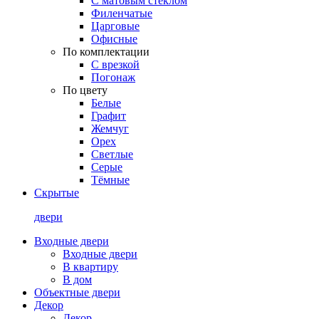
С матовым стеклом
Филенчатые
Царговые
Офисные
По комплектации
С врезкой
Погонаж
По цвету
Белые
Графит
Жемчуг
Орех
Светлые
Серые
Тёмные
Скрытые
двери
Входные двери
Входные двери
В квартиру
В дом
Объектные двери
Декор
Декор