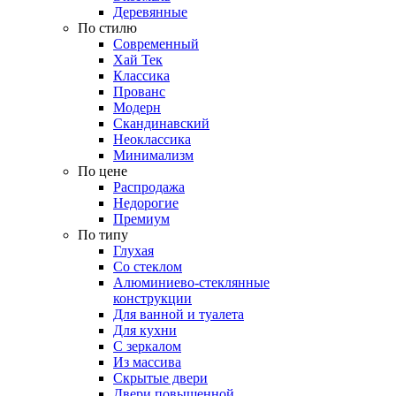
Деревянные
По стилю
Современный
Хай Тек
Классика
Прованс
Модерн
Скандинавский
Неоклассика
Минимализм
По цене
Распродажа
Недорогие
Премиум
По типу
Глухая
Со стеклом
Алюминиево-стеклянные
конструкции
Для ванной и туалета
Для кухни
С зеркалом
Из массива
Скрытые двери
Двери повышенной