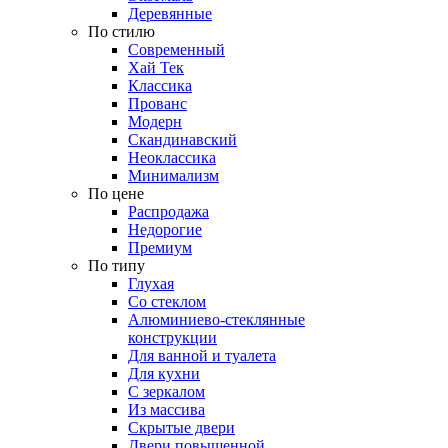
Деревянные
По стилю
Современный
Хай Тек
Классика
Прованс
Модерн
Скандинавский
Неоклассика
Минимализм
По цене
Распродажа
Недорогие
Премиум
По типу
Глухая
Со стеклом
Алюминиево-стеклянные
конструкции
Для ванной и туалета
Для кухни
С зеркалом
Из массива
Скрытые двери
Двери повышенной