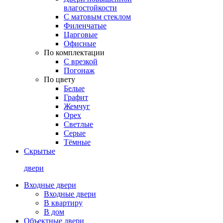
влагостойкости
С матовым стеклом
Филенчатые
Царговые
Офисные
По комплектации
С врезкой
Погонаж
По цвету
Белые
Графит
Жемчуг
Орех
Светлые
Серые
Тёмные
Скрытые
двери
Входные двери
Входные двери
В квартиру
В дом
Объектные двери