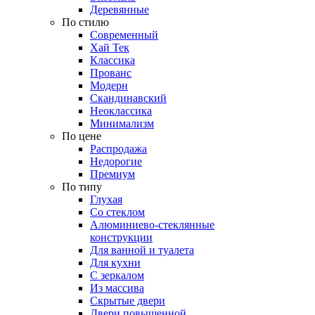
Деревянные
По стилю
Современный
Хай Тек
Классика
Прованс
Модерн
Скандинавский
Неоклассика
Минимализм
По цене
Распродажа
Недорогие
Премиум
По типу
Глухая
Со стеклом
Алюминиево-стеклянные
конструкции
Для ванной и туалета
Для кухни
С зеркалом
Из массива
Скрытые двери
Двери повышенной