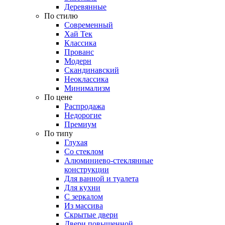
Деревянные
По стилю
Современный
Хай Тек
Классика
Прованс
Модерн
Скандинавский
Неоклассика
Минимализм
По цене
Распродажа
Недорогие
Премиум
По типу
Глухая
Со стеклом
Алюминиево-стеклянные
конструкции
Для ванной и туалета
Для кухни
С зеркалом
Из массива
Скрытые двери
Двери повышенной