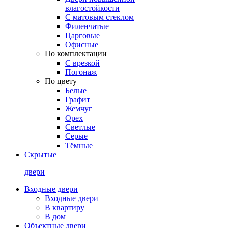
влагостойкости
С матовым стеклом
Филенчатые
Царговые
Офисные
По комплектации
С врезкой
Погонаж
По цвету
Белые
Графит
Жемчуг
Орех
Светлые
Серые
Тёмные
Скрытые
двери
Входные двери
Входные двери
В квартиру
В дом
Объектные двери