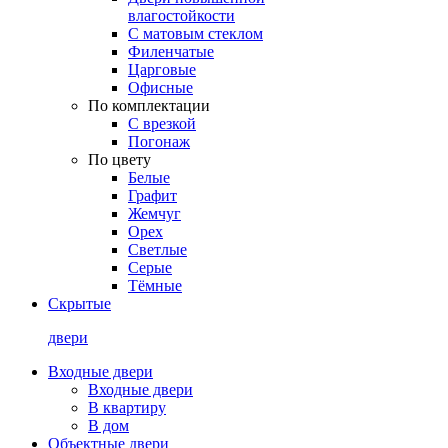
влагостойкости
С матовым стеклом
Филенчатые
Царговые
Офисные
По комплектации
С врезкой
Погонаж
По цвету
Белые
Графит
Жемчуг
Орех
Светлые
Серые
Тёмные
Скрытые
двери
Входные двери
Входные двери
В квартиру
В дом
Объектные двери