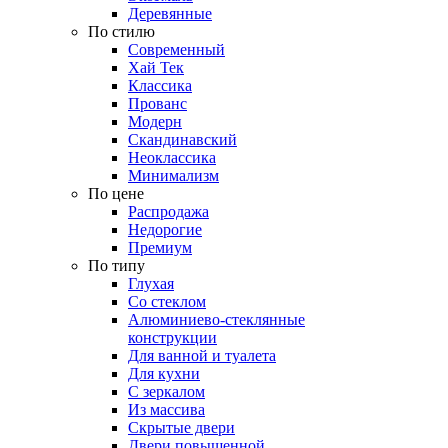
Деревянные
По стилю
Современный
Хай Тек
Классика
Прованс
Модерн
Скандинавский
Неоклассика
Минимализм
По цене
Распродажа
Недорогие
Премиум
По типу
Глухая
Со стеклом
Алюминиево-стеклянные
конструкции
Для ванной и туалета
Для кухни
С зеркалом
Из массива
Скрытые двери
Двери повышенной