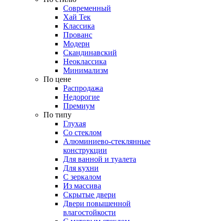
Современный
Хай Тек
Классика
Прованс
Модерн
Скандинавский
Неоклассика
Минимализм
По цене
Распродажа
Недорогие
Премиум
По типу
Глухая
Со стеклом
Алюминиево-стеклянные
конструкции
Для ванной и туалета
Для кухни
С зеркалом
Из массива
Скрытые двери
Двери повышенной
влагостойкости