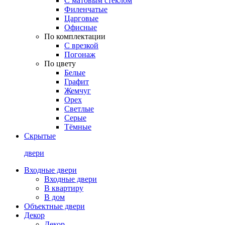
С матовым стеклом
Филенчатые
Царговые
Офисные
По комплектации
С врезкой
Погонаж
По цвету
Белые
Графит
Жемчуг
Орех
Светлые
Серые
Тёмные
Скрытые
двери
Входные двери
Входные двери
В квартиру
В дом
Объектные двери
Декор
Декор