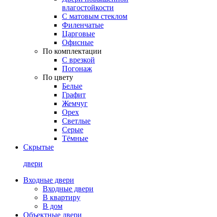
влагостойкости
С матовым стеклом
Филенчатые
Царговые
Офисные
По комплектации
С врезкой
Погонаж
По цвету
Белые
Графит
Жемчуг
Орех
Светлые
Серые
Тёмные
Скрытые
двери
Входные двери
Входные двери
В квартиру
В дом
Объектные двери