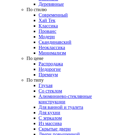
Деревянные
По стилю
Современный
Хай Тек
Классика
Прованс
Модерн
Скандинавский
Неоклассика
Минимализм
По цене
Распродажа
Недорогие
Премиум
По типу
Глухая
Со стеклом
Алюминиево-стеклянные
конструкции
Для ванной и туалета
Для кухни
С зеркалом
Из массива
Скрытые двери
Двери повышенной